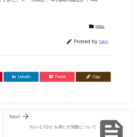

misc

Posted by
tako
LinkedIn
Pocket
Copy

Next

f(x)=2 f(2x) を満たす関数について