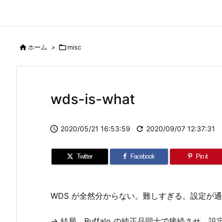

ホーム
>

misc
wds-is-what

2020/05/21 16:53:59

2020/09/07 12:37:31
Twitter
Facebook
Pin it
WDS が全然分からない。難しすぎる。設定が
-> 結局、Buffalo の純正品同士で接続させ