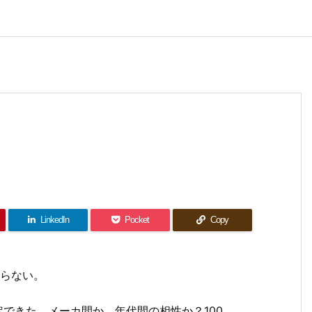
LinkedIn
Pocket
Copy
通らない。
、設定できた。メーカ間か、年代間の相性か？100