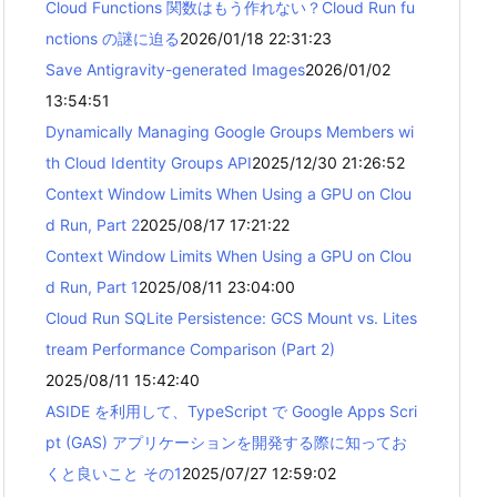
Cloud Functions 関数はもう作れない？Cloud Run fu
nctions の謎に迫る
2026/01/18 22:31:23
Save Antigravity-generated Images
2026/01/02
13:54:51
Dynamically Managing Google Groups Members wi
th Cloud Identity Groups API
2025/12/30 21:26:52
Context Window Limits When Using a GPU on Clou
d Run, Part 2
2025/08/17 17:21:22
Context Window Limits When Using a GPU on Clou
d Run, Part 1
2025/08/11 23:04:00
Cloud Run SQLite Persistence: GCS Mount vs. Lites
tream Performance Comparison (Part 2)
2025/08/11 15:42:40
ASIDE を利用して、TypeScript で Google Apps Scri
pt (GAS) アプリケーションを開発する際に知ってお
くと良いこと その1
2025/07/27 12:59:02