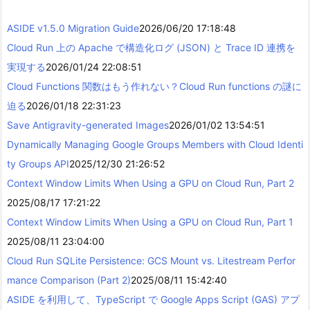
ASIDE v1.5.0 Migration Guide
2026/06/20 17:18:48
Cloud Run 上の Apache で構造化ログ (JSON) と Trace ID 連携を
実現する
2026/01/24 22:08:51
Cloud Functions 関数はもう作れない？Cloud Run functions の謎に
迫る
2026/01/18 22:31:23
Save Antigravity-generated Images
2026/01/02 13:54:51
Dynamically Managing Google Groups Members with Cloud Identi
ty Groups API
2025/12/30 21:26:52
Context Window Limits When Using a GPU on Cloud Run, Part 2
2025/08/17 17:21:22
Context Window Limits When Using a GPU on Cloud Run, Part 1
2025/08/11 23:04:00
Cloud Run SQLite Persistence: GCS Mount vs. Litestream Perfor
mance Comparison (Part 2)
2025/08/11 15:42:40
ASIDE を利用して、TypeScript で Google Apps Script (GAS) アプ