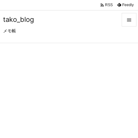

Feedly
RSS
tako_blog

メモ帳

メニュ

サイド

前へ

次へ

検索