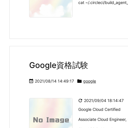
cat ~/.circleci/build_agent
Google資格試験

2021/08/14 14:49:17

google

2021/09/04 18:14:47
Google Cloud Certified
Associate Cloud Engine