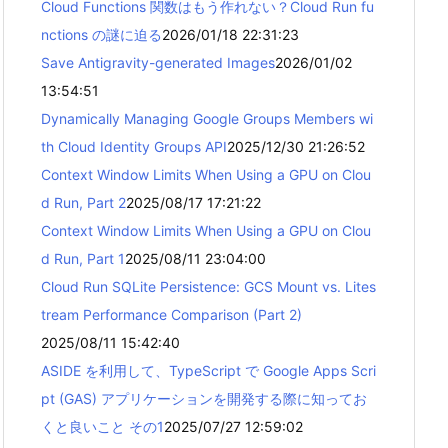
Cloud Functions 関数はもう作れない？Cloud Run fu
nctions の謎に迫る
2026/01/18 22:31:23
Save Antigravity-generated Images
2026/01/02
13:54:51
Dynamically Managing Google Groups Members wi
th Cloud Identity Groups API
2025/12/30 21:26:52
Context Window Limits When Using a GPU on Clou
d Run, Part 2
2025/08/17 17:21:22
Context Window Limits When Using a GPU on Clou
d Run, Part 1
2025/08/11 23:04:00
Cloud Run SQLite Persistence: GCS Mount vs. Lites
tream Performance Comparison (Part 2)
2025/08/11 15:42:40
ASIDE を利用して、TypeScript で Google Apps Scri
pt (GAS) アプリケーションを開発する際に知ってお
くと良いこと その1
2025/07/27 12:59:02