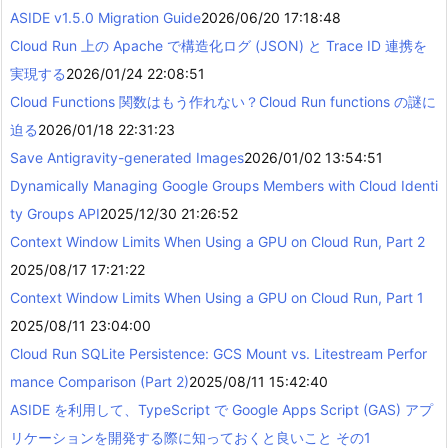
ASIDE v1.5.0 Migration Guide
2026/06/20 17:18:48
Cloud Run 上の Apache で構造化ログ (JSON) と Trace ID 連携を
実現する
2026/01/24 22:08:51
Cloud Functions 関数はもう作れない？Cloud Run functions の謎に
迫る
2026/01/18 22:31:23
Save Antigravity-generated Images
2026/01/02 13:54:51
Dynamically Managing Google Groups Members with Cloud Identi
ty Groups API
2025/12/30 21:26:52
Context Window Limits When Using a GPU on Cloud Run, Part 2
2025/08/17 17:21:22
Context Window Limits When Using a GPU on Cloud Run, Part 1
2025/08/11 23:04:00
Cloud Run SQLite Persistence: GCS Mount vs. Litestream Perfor
mance Comparison (Part 2)
2025/08/11 15:42:40
ASIDE を利用して、TypeScript で Google Apps Script (GAS) アプ
リケーションを開発する際に知っておくと良いこと その1