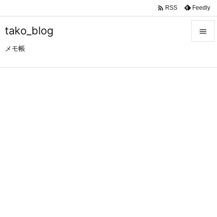

Feedly
RSS
tako_blog

メモ帳

メニュ

サイド

前へ

次へ

検索