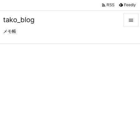

Feedly
RSS
tako_blog

メモ帳

メニュ

サイド

前へ

次へ

検索