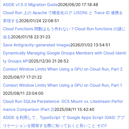
ASIDE v1.5.0 Migration Guide
2026/06/20 17:18:48
Cloud Run 上の Apache で構造化ログ (JSON) と Trace ID 連携を
実現する
2026/01/24 22:08:51
Cloud Functions 関数はもう作れない？Cloud Run functions の謎に
迫る
2026/01/18 22:31:23
Save Antigravity-generated Images
2026/01/02 13:54:51
Dynamically Managing Google Groups Members with Cloud Identi
ty Groups API
2025/12/30 21:26:52
Context Window Limits When Using a GPU on Cloud Run, Part 2
2025/08/17 17:21:22
Context Window Limits When Using a GPU on Cloud Run, Part 1
2025/08/11 23:04:00
Cloud Run SQLite Persistence: GCS Mount vs. Litestream Perfor
mance Comparison (Part 2)
2025/08/11 15:42:40
ASIDE を利用して、TypeScript で Google Apps Script (GAS) アプ
リケーションを開発する際に知っておくと良いこと その1