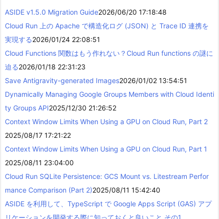
ASIDE v1.5.0 Migration Guide
2026/06/20 17:18:48
Cloud Run 上の Apache で構造化ログ (JSON) と Trace ID 連携を
実現する
2026/01/24 22:08:51
Cloud Functions 関数はもう作れない？Cloud Run functions の謎に
迫る
2026/01/18 22:31:23
Save Antigravity-generated Images
2026/01/02 13:54:51
Dynamically Managing Google Groups Members with Cloud Identi
ty Groups API
2025/12/30 21:26:52
Context Window Limits When Using a GPU on Cloud Run, Part 2
2025/08/17 17:21:22
Context Window Limits When Using a GPU on Cloud Run, Part 1
2025/08/11 23:04:00
Cloud Run SQLite Persistence: GCS Mount vs. Litestream Perfor
mance Comparison (Part 2)
2025/08/11 15:42:40
ASIDE を利用して、TypeScript で Google Apps Script (GAS) アプ
リケーションを開発する際に知っておくと良いこと その1