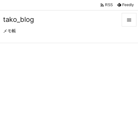

Feedly
RSS
tako_blog

メモ帳

メニュ

サイド

前へ

次へ

検索