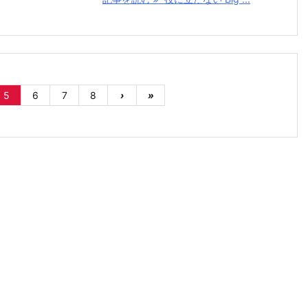
5
6
7
8
›
»