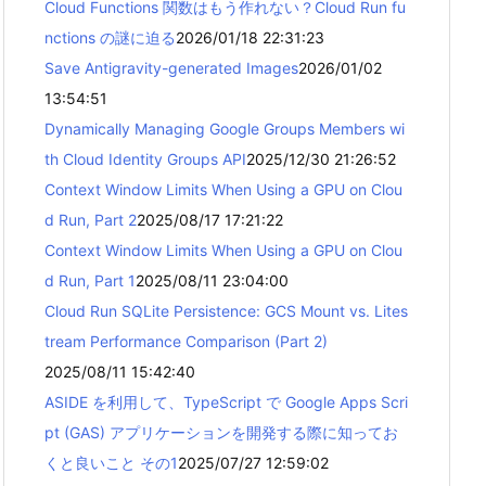
Cloud Functions 関数はもう作れない？Cloud Run fu
nctions の謎に迫る
2026/01/18 22:31:23
Save Antigravity-generated Images
2026/01/02
13:54:51
Dynamically Managing Google Groups Members wi
th Cloud Identity Groups API
2025/12/30 21:26:52
Context Window Limits When Using a GPU on Clou
d Run, Part 2
2025/08/17 17:21:22
Context Window Limits When Using a GPU on Clou
d Run, Part 1
2025/08/11 23:04:00
Cloud Run SQLite Persistence: GCS Mount vs. Lites
tream Performance Comparison (Part 2)
2025/08/11 15:42:40
ASIDE を利用して、TypeScript で Google Apps Scri
pt (GAS) アプリケーションを開発する際に知ってお
くと良いこと その1
2025/07/27 12:59:02