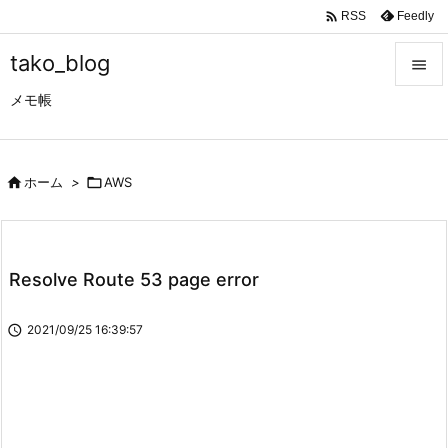

Feedly
RSS
tako_blog

メモ帳

メニュ

サイド

ホーム
>

AWS

前へ

Resolve Route 53 page error
次へ


2021/09/25 16:39:57
検索